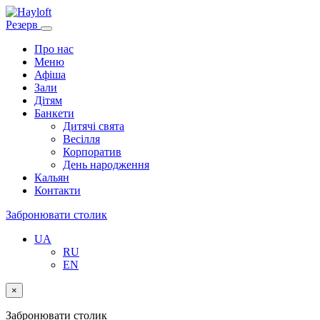
Резерв
Про нас
Меню
Афіша
Зали
Дітям
Банкети
Дитячі свята
Весілля
Корпоратив
День народження
Кальян
Контакти
Забронювати столик
UA
RU
EN
×
Забронювати столик