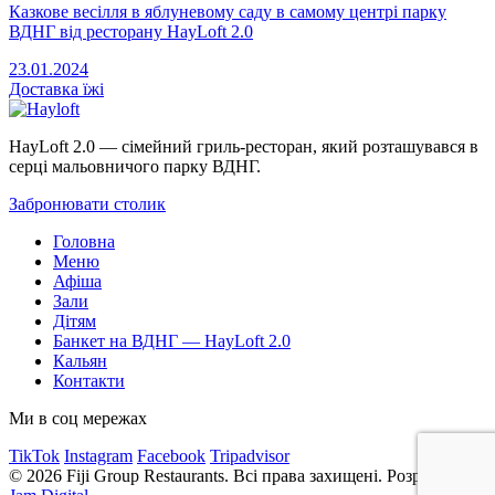
Казкове весілля в яблуневому саду в самому центрі парку
ВДНГ від ресторану HayLoft 2.0
23.01.2024
Доставка
їжі
HayLoft 2.0 — сімейний гриль-ресторан, який розташувався в
серці мальовничого парку ВДНГ.
Забронювати столик
Головна
Меню
Афіша
Зали
Дітям
Банкет на ВДНГ — HayLoft 2.0
Кальян
Контакти
Ми в соц мережах
TikTok
Instagram
Facebook
Tripadvisor
© 2026 Fiji Group Restaurants. Всі права захищені. Розроблено