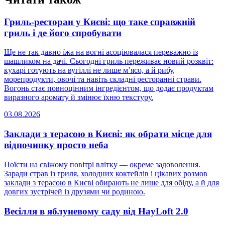
Гриль-ресторан у Києві: що таке справжній
гриль і де його спробувати
Ще не так давно їжа на вогні асоціювалася переважно із
шашликом на дачі. Сьогодні гриль переживає новий розквіт:
кухарі готують на вугіллі не лише м’ясо, а й рибу,
морепродукти, овочі та навіть складні ресторанні страви.
Вогонь стає повноцінним інгредієнтом, що додає продуктам
виразного аромату й змінює їхню текстуру.
03.08.2026
Заклади з терасою в Києві: як обрати місце для
відпочинку просто неба
Поїсти на свіжому повітрі влітку — окреме задоволення.
Заради страв із гриля, холодних коктейлів і цікавих розмов
заклади з терасою в Києві обирають не лише для обіду, а й для
довгих зустрічей із друзями чи родиною.
Весілля в яблуневому саду від HayLoft 2.0