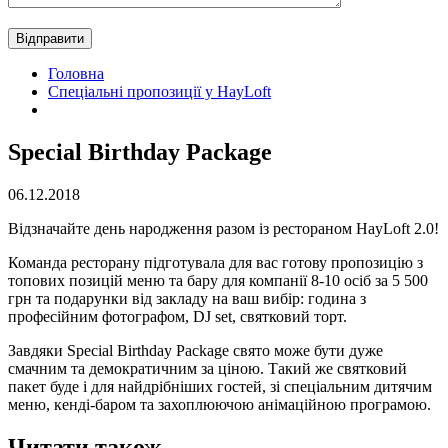
Головна
Спеціальні пропозиції у HayLoft
Special Birthday Package
06.12.2018
Відзначайте день народження разом із рестораном HayLoft 2.0!
Команда ресторану підготувала для вас готову пропозицію з
топових позицій меню та бару для компанії 8-10 осіб за 5 500
грн та подарунки від закладу на ваш вибір: година з
професійним фотографом, DJ set, святковий торт.
Завдяки Special Birthday Package свято може бути дуже
смачним та демократичним за ціною. Такий же святковий
пакет буде і для найдрібніших гостей, зі спеціальним дитячим
меню, кенді-баром та захоплюючою анімаційною програмою.
Читати також