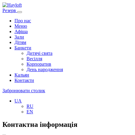
Резерв
Про нас
Меню
Афіша
Зали
Дітям
Банкети
Дитячі свята
Весілля
Корпоратив
День народження
Кальян
Контакти
Забронювати столик
UA
RU
EN
Контактна інформація