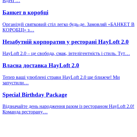
ВДНГ…
Банкет в коробці
Організуй святковий стіл легко будь-де. Замовляй «БАНКЕТ В
КОРОБЦІ» з…
Незабутній корпоратив у ресторані HayLoft 2.0
HayLoft 2.0 – це свобода, смак, інтелігентність і стиль. Тут…
Власна доставка HayLoft 2.0
Тепер ваші улюблені страви HayLoft 2.0 ще ближче! Ми
запустили…
Special Birthday Package
Відзначайте день народження разом із рестораном HayLoft 2.0!
Команда ресторану…