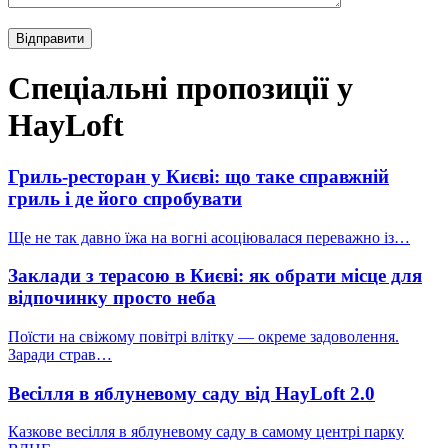
Спеціальні пропозиції у
HayLoft
Гриль-ресторан у Києві: що таке справжній
гриль і де його спробувати
Ще не так давно їжа на вогні асоціювалася переважно із…
Заклади з терасою в Києві: як обрати місце для
відпочинку просто неба
Поїсти на свіжому повітрі влітку — окреме задоволення.
Заради страв…
Весілля в яблуневому саду від HayLoft 2.0
Казкове весілля в яблуневому саду в самому центрі парку