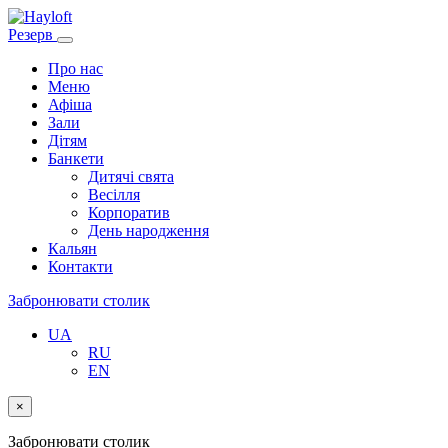
Резерв
Про нас
Меню
Афіша
Зали
Дітям
Банкети
Дитячі свята
Весілля
Корпоратив
День народження
Кальян
Контакти
Забронювати столик
UA
RU
EN
×
Забронювати столик