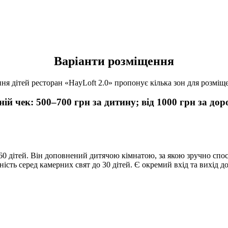
Варіанти розміщення
я дітей ресторан «HayLoft 2.0» пропонує кілька зон для розміщ
ній чек:
500–700 грн за дитину; від 1000 грн за дор
0 дітей. Він доповнений дитячою кімнатою, за якою зручно спост
ість серед камерних свят до 30 дітей. Є окремий вхід та вихід до