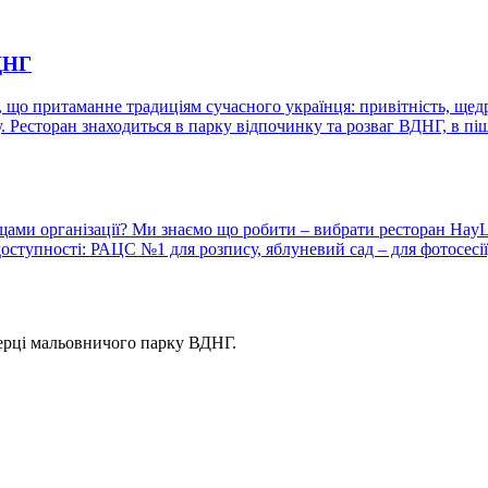
ВДНГ
се, що притаманне традиціям сучасного українця: привітність, щедр
. Ресторан знаходиться в парку відпочинку та розваг ВДНГ, в пі
нощами організації? Ми знаємо що робити – вибрати ресторан Hay
доступності: РАЦС №1 для розпису, яблуневий сад – для фотосесії
серці мальовничого парку ВДНГ.