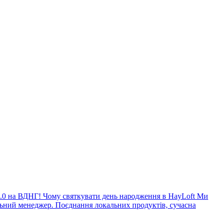
t 2.0 на ВДНГ! Чому святкувати день народження в HayLoft Ми
альний менеджер. Поєднання локальних продуктів, сучасна