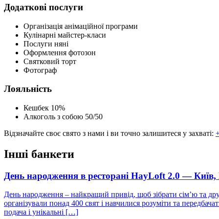
Додаткові послуги
Організація анімаційної програми
Кулінарні майстер-класи
Послуги няні
Оформлення фотозон
Святковий торт
Фотограф
Лояльність
Кешбек 10%
Алкоголь з собою 50/50
Відзначайте своє свято з нами і ви точно залишитеся у захваті:
+
Інші банкети
День народження в ресторані HayLoft 2.0 — Київ
День народження – найкращий привід, щоб зібрати сім’ю та дру
організували понад 400 свят і навчилися розуміти та передбач
подача і унікальні […]