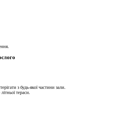
ення.
ослого
ерігати з будь-якої частини зали.
 літньої тераси.