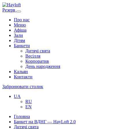
Резерв
Про нас
Меню
Афіша
Зали
Дітям
Банкети
Дитячі свята
Весілля
Корпоратив
День народження
Кальян
Контакти
Забронювати столик
UA
RU
EN
Головна
Банкет на ВДНГ — HayLoft 2.0
Дитячі свята