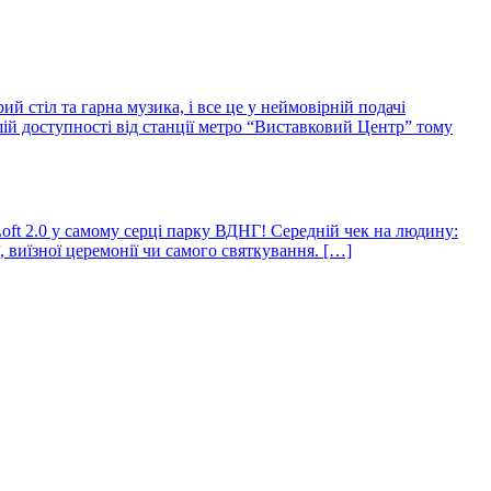
ий стіл та гарна музика, і все це у неймовірній подачі
шій доступності від станції метро “Виставковий Центр” тому
Loft 2.0 у самому серці парку ВДНГ! Середній чек на людину:
, виїзної церемонії чи самого святкування. […]