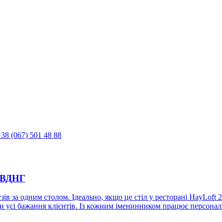
38 (067) 501 48 88
, ВДНГ
зів за одним столом. Ідеально, якщо це стіл у ресторані HayLof
ати усі бажання клієнтів. Із кожним іменинником працює персон