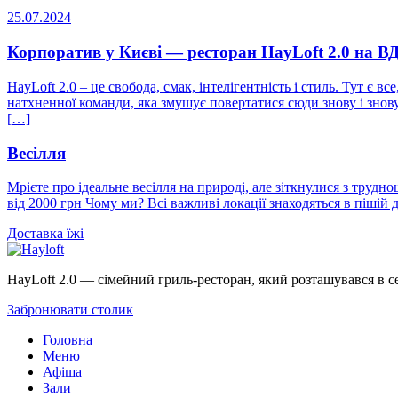
25.07.2024
Корпоратив у Києві — ресторан HayLoft 2.0 на 
HayLoft 2.0 – це свобода, смак, інтелігентність і стиль. Тут є в
натхненної команди, яка змушує повертатися сюди знову і знову
[…]
Весілля
Мрієте про ідеальне весілля на природі, але зіткнулися з труд
від 2000 грн Чому ми? Всі важливі локації знаходяться в пішій 
Доставка
їжі
HayLoft 2.0 — сімейний гриль-ресторан, який розташувався в 
Забронювати столик
Головна
Меню
Афіша
Зали