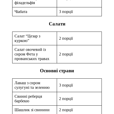
філадельфія
Чіабата
3 порції
Салати
Салат “Цезар з
2 порції
куркою”
Салат овочевий із
сиром Фета у
2 порції
прованських травах
Основні страви
Лаваш з сиром
3 порції
сулугуні та зеленню
Свинні реберця
2 порції
барбекю
Шашлик зі свинини
2 порції