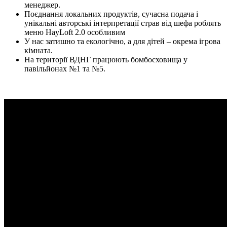
менеджер.
Поєднання локальних продуктів, сучасна подача і
унікальні авторські інтерпретації страв від шефа роблять
меню HayLoft 2.0 особливим
У нас затишно та екологічно, а для дітей – окрема ігрова
кімната.
На території ВДНГ працюють бомбосховища у
павільйонах №1 та №5.