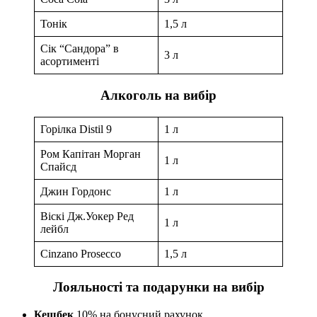
Тонік
1,5 л
Сік “Сандора” в
3 л
асортименті
Алкоголь на вибір
Горілка Distil 9
1 л
Ром Капітан Морган
1 л
Спайсд
Джин Гордонс
1 л
Віскі Дж.Уокер Ред
1 л
лейбл
Cinzano Prosecco
1,5 л
Лояльності та подарунки на вибір
Кешбек
10% на бонусний рахунок