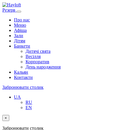
Резерв
Про нас
Меню
Афіша
Зали
Дітям
Банкети
Дитячі свята
Весілля
Корпоратив
День народження
Кальян
Контакти
Забронювати столик
UA
RU
EN
×
Забронювати столик