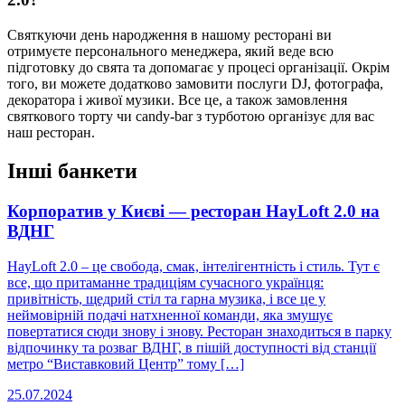
Святкуючи день народження в нашому ресторані ви
отримуєте персонального менеджера, який веде всю
підготовку до свята та допомагає у процесі організації. Окрім
того, ви можете додатково замовити послуги DJ, фотографа,
декоратора і живої музики. Все це, а також замовлення
святкового торту чи candy-bar з турботою організує для вас
наш ресторан.
Інші банкети
Корпоратив у Києві — ресторан HayLoft 2.0 на
ВДНГ
HayLoft 2.0 – це свобода, смак, інтелігентність і стиль. Тут є
все, що притаманне традиціям сучасного українця:
привітність, щедрий стіл та гарна музика, і все це у
неймовірній подачі натхненної команди, яка змушує
повертатися сюди знову і знову. Ресторан знаходиться в парку
відпочинку та розваг ВДНГ, в пішій доступності від станції
метро “Виставковий Центр” тому […]
25.07.2024