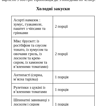
Холодні закуски
Асорті намазок :
хумус, гуакамоле,
2 порції
паштет з чіпсами та
грінками
Мікс брускет: із
ростбіфом та соусом
тонато, із хумусом та
овочами гриль, із
2 порції
лососем та крем-
сиром, із хамоном та
вʼяленими томатами)
Антипасті (сирна,
1 порція
м`ясна тарілка)
Рулетики з цукіні із
1 порція
в’яленими томатами
Шпинатні завиванці з
лососем і сиром
1 порція