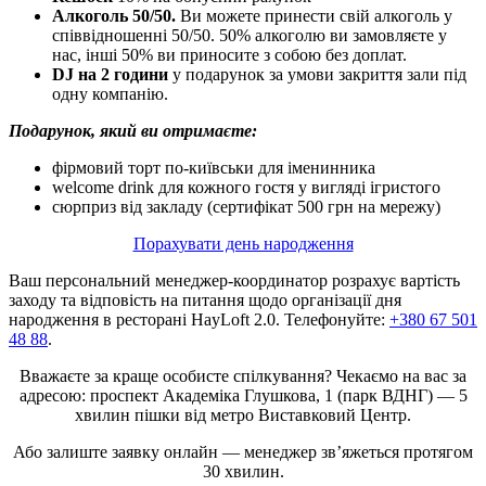
Алкоголь 50/50.
Ви можете принести свій алкоголь у
співвідношенні 50/50. 50% алкоголю ви замовляєте у
нас, інші 50% ви приносите з собою без доплат.
DJ на 2 години
у подарунок за умови закриття зали під
одну компанію.
Подарунок, який ви отримаєте:
фірмовий торт по-київськи для іменинника
welcome drink для кожного гостя у вигляді ігристого
сюрприз від закладу (сертифікат 500 грн на мережу)
Порахувати день народження
Ваш персональний менеджер-координатор розрахує вартість
заходу та відповість на питання щодо організації дня
народження в ресторані HayLoft 2.0. Телефонуйте:
+380 67 501
48 88
.
Вважаєте за краще особисте спілкування? Чекаємо на вас за
адресою: проспект Академіка Глушкова, 1 (парк ВДНГ) — 5
хвилин пішки від метро Виставковий Центр.
Або залиште заявку онлайн — менеджер зв’яжеться протягом
30 хвилин.