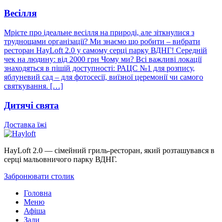
Весілля
Мрієте про ідеальне весілля на природі, але зіткнулися з
труднощами організації? Ми знаємо що робити – вибрати
ресторан HayLoft 2.0 у самому серці парку ВДНГ! Середній
чек на людину: від 2000 грн Чому ми? Всі важливі локації
знаходяться в пішій доступності: РАЦС №1 для розпису,
яблуневий сад – для фотосесії, виїзної церемонії чи самого
святкування. […]
Дитячі свята
Доставка
їжі
HayLoft 2.0 — сімейний гриль-ресторан, який розташувався в
серці мальовничого парку ВДНГ.
Забронювати столик
Головна
Меню
Афіша
Зали