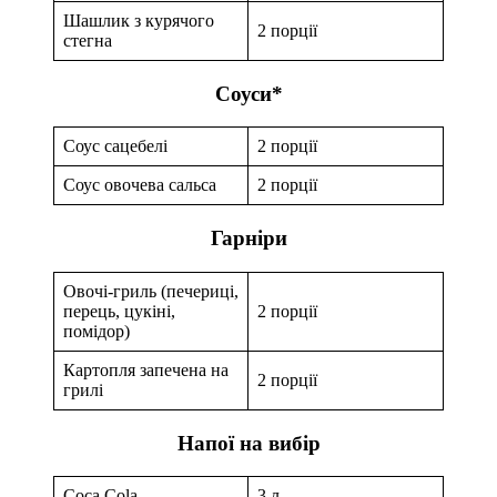
Шашлик з курячого
2 порції
стегна
Соуси*
Соус сацебелі
2 порції
Соус овочева сальса
2 порції
Гарніри
Овочі-гриль (печериці,
перець, цукіні,
2 порції
помідор)
Картопля запечена на
2 порції
грилі
Напої на вибір
Coca Cola
3 л