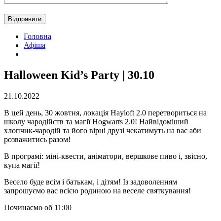
Головна
Афіша
Halloween Kid’s Party | 30.10
21.10.2022
В цей день, 30 жовтня, локація Hayloft 2.0 перетвориться на
школу чародійств та магії Hogwarts 2.0! Найвідоміший
хлопчик-чародій та його вірні друзі чекатимуть на вас аби
розважитись разом!
В програмі: міні-квести, аніматори, вершкове пиво і, звісно,
купа магії!
Весело буде всім і батькам, і дітям! Із задоволенням
запрошуємо вас всією родиною на веселе святкування!
Починаємо об 11:00