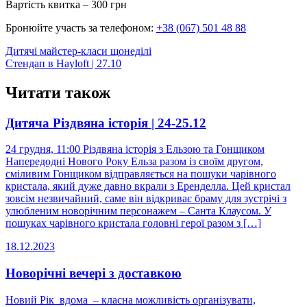
Вартість квитка – 300 грн
Бронюйте участь за телефоном:
+38 (067) 501 48 88
Post
Дитячі майстер-класи щонеділі
Стендап в Hayloft | 27.10
navigation
Читати також
Дитяча Різдвяна історія | 24-25.12
24 грудня, 11:00 Різдвяна історія з Ельзою та Гонщиком
Напередодні Нового Року Ельза разом із своїм другом,
сміливим Гонщиком відправляється на пошуки чарівного
кристала, який дуже давно вкрали з Еренделла. Цей кристал
зовсім незвичайний, саме він відкриває браму для зустрічі з
улюбленим новорічним персонажем – Санта Клаусом. У
пошуках чарівного кристала головні герої разом з […]
18.12.2023
Новорічні вечері з доставкою
Новий Рік вдома – класна можливість організувати,