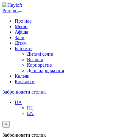
Резерв
Про нас
Меню
Афіша
Зали
Дітям
Банкети
Дитячі свята
Весілля
Корпоратив
День народження
Кальян
Контакти
Забронювати столик
UA
RU
EN
×
Забронювати столик