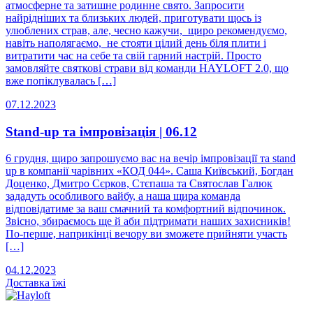
атмосферне та затишне родинне свято. Запросити
найрідніших та близьких людей, приготувати щось із
улюблених страв, але, чесно кажучи, щиро рекомендуємо,
навіть наполягаємо, не стояти цілий день біля плити і
витратити час на себе та свій гарний настрій. Просто
замовляйте святкові страви від команди HAYLOFT 2.0, що
вже попіклувалась […]
07.12.2023
Stand-up та імпровізація | 06.12
6 грудня, щиро запрошуємо вас на вечір імпровізації та stand
up в компанії чарівних «КОД 044». Саша Київський, Богдан
Доценко, Дмитро Сєрков, Стєпаша та Святослав Галюк
зададуть особливого вайбу, а наша щира команда
відповідатиме за ваш смачний та комфортний відпочинок.
Звісно, збираємось ще й аби підтримати наших захисників!
По-перше, наприкінці вечору ви зможете прийняти участь
[…]
04.12.2023
Доставка
їжі