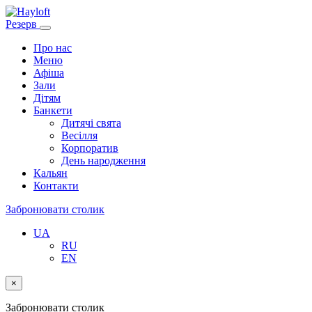
Резерв
Про нас
Меню
Афіша
Зали
Дітям
Банкети
Дитячі свята
Весілля
Корпоратив
День народження
Кальян
Контакти
Забронювати столик
UA
RU
EN
×
Забронювати столик