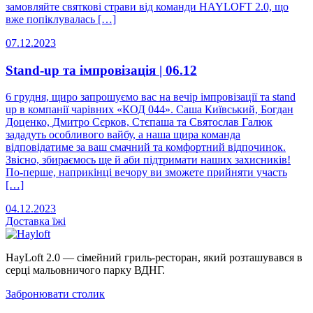
замовляйте святкові страви від команди HAYLOFT 2.0, що
вже попіклувалась […]
07.12.2023
Stand-up та імпровізація | 06.12
6 грудня, щиро запрошуємо вас на вечір імпровізації та stand
up в компанії чарівних «КОД 044». Саша Київський, Богдан
Доценко, Дмитро Сєрков, Стєпаша та Святослав Галюк
зададуть особливого вайбу, а наша щира команда
відповідатиме за ваш смачний та комфортний відпочинок.
Звісно, збираємось ще й аби підтримати наших захисників!
По-перше, наприкінці вечору ви зможете прийняти участь
[…]
04.12.2023
Доставка
їжі
HayLoft 2.0 — сімейний гриль-ресторан, який розташувався в
серці мальовничого парку ВДНГ.
Забронювати столик