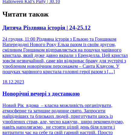
Halloween Kid’s Party | 30.10
navigation
Читати також
Дитяча Різдвяна історія | 24-25.12
24 грудня, 11:00 Різдвяна історія з Ельзою та Гонщиком
Напередодні Нового Року Ельза разом із своїм другом,
сміливим Гонщиком відправляється на пошуки чарівного
кристала, який дуже давно вкрали з Еренделла. Цей кристал
зовсім незвичайний, саме він відкриває браму для зустрічі з
улюбленим новорічним персонажем – Санта Клаусом. У
пошуках чарівного кристала головні герої разом з […]
18.12.2023
Новорічні вечері з доставкою
Новий Рік вдома – класна можливість організувати,
атмосферне та затишне родинне свято. Запросити
найрідніших та близьких людей, приготувати щось із
улюблених страв, але, чесно кажучи, щиро рекомендуємо,
навіть наполягаємо, не стояти цілий день біля плити і
витратити час на себе та свій гарний настрій. Просто