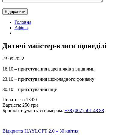
Головна
Афіша
Дитячі майстер-класи щонеділі
23.09.2022
16.10 – приготування вареничків з вишнями
23.10 – приготування шоколадного фондану
30.10 – приготування піци
Початок: о 13:00
Вартість: 250 грн
Бронюйте участь за номером:
+38 (067) 501 48 88
Post
Відкриття HAYLOFT 2.0 – 30 квітня