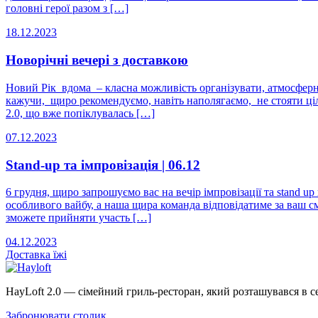
головні герої разом з […]
18.12.2023
Новорічні вечері з доставкою
Новий Рік вдома – класна можливість організувати, атмосферне
кажучи, щиро рекомендуємо, навіть наполягаємо, не стояти ціл
2.0, що вже попіклувалась […]
07.12.2023
Stand-up та імпровізація | 06.12
6 грудня, щиро запрошуємо вас на вечір імпровізації та stand
особливого вайбу, а наша щира команда відповідатиме за ваш с
зможете прийняти участь […]
04.12.2023
Доставка
їжі
HayLoft 2.0 — сімейний гриль-ресторан, який розташувався в 
Забронювати столик