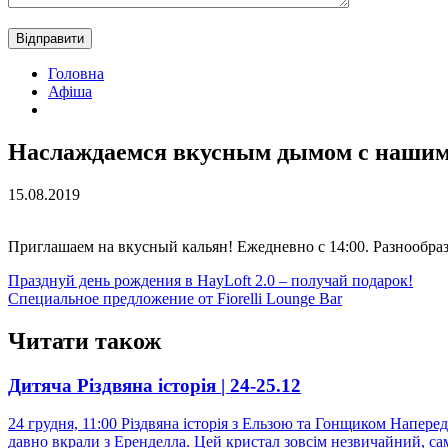
Головна
Афіша
Наслаждаемся вкусным дымом с нашим
15.08.2019
Приглашаем на вкусный кальян! Ежедневно с 14:00. Разнообраз
Post
Празднуй день рождения в HayLoft 2.0 – получай подарок!
Специальное предложение от Fiorelli Lounge Bar
navigation
Читати також
Дитяча Різдвяна історія | 24-25.12
24 грудня, 11:00 Різдвяна історія з Ельзою та Гонщиком Напере
давно вкрали з Еренделла. Цей кристал зовсім незвичайний, 