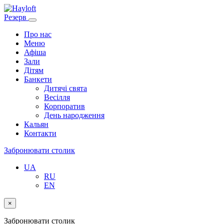
Резерв
Про нас
Меню
Афіша
Зали
Дітям
Банкети
Дитячі свята
Весілля
Корпоратив
День народження
Кальян
Контакти
Забронювати столик
UA
RU
EN
×
Забронювати столик