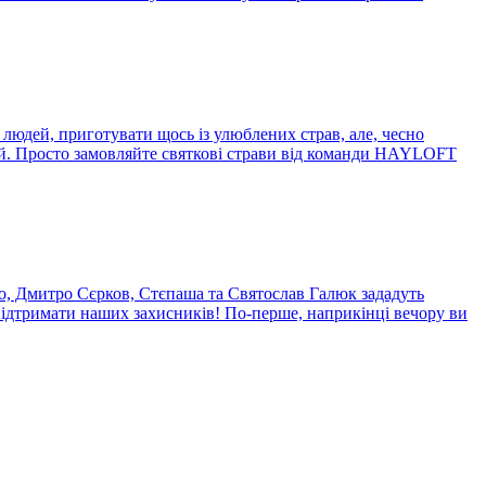
людей, приготувати щось із улюблених страв, але, чесно
рій. Просто замовляйте святкові страви від команди HAYLOFT
нко, Дмитро Сєрков, Стєпаша та Святослав Галюк зададуть
підтримати наших захисників! По-перше, наприкінці вечору ви