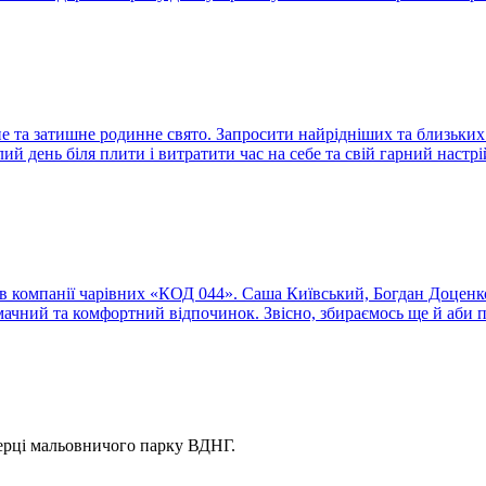
 та затишне родинне свято. Запросити найрідніших та близьких 
ий день біля плити і витратити час на себе та свій гарний наст
 up в компанії чарівних «КОД 044». Саша Київський, Богдан Доце
мачний та комфортний відпочинок. Звісно, збираємось ще й аби 
серці мальовничого парку ВДНГ.