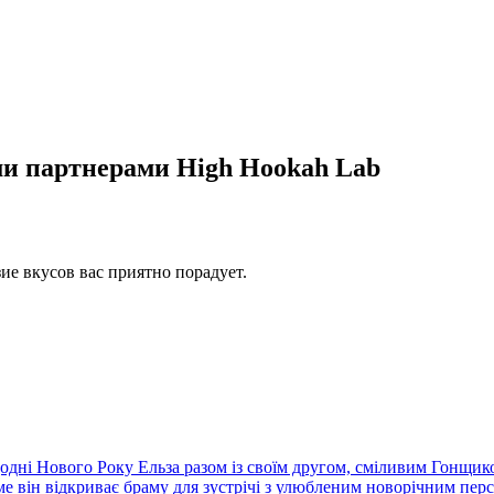
и партнерами High Hookah Lab
ие вкусов вас приятно порадует.
додні Нового Року Ельза разом із своїм другом, сміливим Гонщик
саме він відкриває браму для зустрічі з улюбленим новорічним п