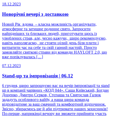
18.12.2023
Новорічні вечері з доставкою
Новий Рік вдома – класна можливість організувати,
атмосферне та затишне родинне свято. Запросити
найрідніших та близьких людей, приготувати щось із
улюблених страв, але, чесно кажучи, щиро рекомендуємо,
навіть наполягаємо, не стояти цілий день біля плити і
витратити час на себе та свій гарний настрій. Просто
замовляйте святкові страви від команди HAYLOFT 2.0, що
вже попіклувалась […]
07.12.2023
Stand-up та імпровізація | 06.12
6 грудня, щиро запрошуємо вас на вечір імпровізації та stand
up в компанії чарівних «КОД 044». Саша Київський, Богдан
Доценко, Дмитро Сєрков, Стєпаша та Святослав Галюк
зададуть особливого вайбу, а наша щира команда
відповідатиме за ваш смачний та комфортний відпочинок.
Звісно, збираємось ще й аби підтримати наших захисників!
По-перше, наприкінці вечору ви зможете прийняти участь