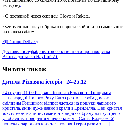
• На самовынос со скидкой 20%, позвонив по контактному
телефону
.
⠀
• С доставкой через сервисы Glovo и Raketa.
⠀
• Фирменные полуфабрикаты с доставкой или на самовынос
на нашем сайте:
Fiji Group Delivery
Post
Доставка полуфабрикатов собственного производства
Власна доставка HayLoft 2.0
navigation
Читати також
Дитяча Різдвяна історія | 24-25.12
24 грудня, 11:00 Різдвяна історія з Ельзою та Гонщиком
Напередодні Нового Року Ельза разом із своїм другом,
сміливим Гонщиком відправляється на пошуки чарівного
кристала, який дуже давно вкрали з Еренделла. Цей кристал
зовсім незвичайний, саме він відкриває браму для зустрічі з
улюбленим новорічним персонажем – Санта Клаусом. У
пошуках чарівного кристала головні герої разом з […]