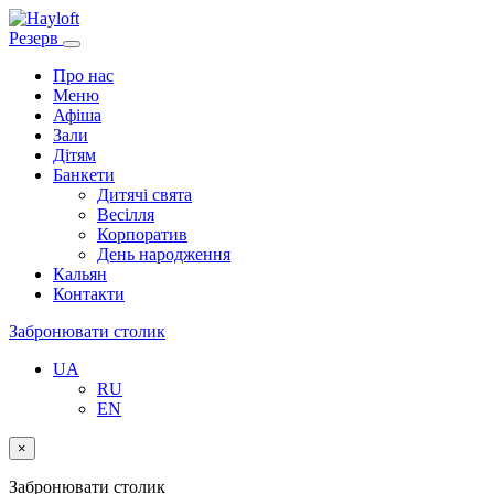
Резерв
Про нас
Меню
Афіша
Зали
Дітям
Банкети
Дитячі свята
Весілля
Корпоратив
День народження
Кальян
Контакти
Забронювати столик
UA
RU
EN
×
Забронювати столик