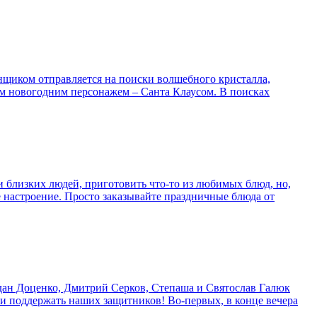
онщиком отправляется на поиски волшебного кристалла,
ым новогодним персонажем – Санта Клаусом. В поисках
 близких людей, приготовить что-то из любимых блюд, но,
ее настроение. Просто заказывайте праздничные блюда от
гдан Доценко, Дмитрий Серков, Степаша и Святослав Галюк
 и поддержать наших защитников! Во-первых, в конце вечера