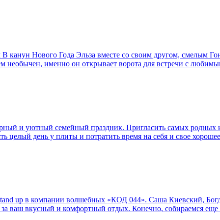
м В канун Нового Года Эльза вместе со своим другом, смелым Г
сем необычен, именно он открывает ворота для встречи с любим
ерный и уютный семейный праздник. Пригласить самых родных и
ять целый день у плиты и потратить время на себя и свое хорош
 stand up в компании волшебных «КОД 044». Саша Киевский, Бо
ть за ваш вкусный и комфортный отдых. Конечно, собираемся еще