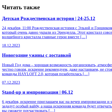
записям
Читать также
Детская Рождественская история | 24-25.12
24 декабря, 11:00 Рождественская история с Эльзой и Гонщико
который очень давно украли из Эренделла. Этот кристалл сов
волшебного кристалла главные герои вместе […]
18.12.2023
Новогодние ужины с доставкой
Новый Год дома – хорошая возможность организовать, атмосф
честно говоря, искренне рекомендуем, даже настаиваем, не сто
команды HAYLOFT 2.0, которая позаботилась […]
07.12.2023
Stand-up и импровизация | 06.12
6 декабря, искренне приглашаем вас на вечер импровизации и
зададут особый вайбу, а наша искренняя команда будет отвеча
вы сможете поучаствовать […]