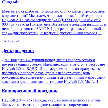
Свадьба
Мечтаете о свадьбе на природе, но столкнулись с трудностями
в организации? Мы знаем, что делать — выбирайте ресторан
HayLoft 2.0 в самом сердце парка ВДНХ! Средний чек: от 2
000 грн на гостя Почему мы? Все важные локации находятся в
пешей доступности: ЗАГС №1 для регистрации, яблоневый
сад — для фотосессии, выездной церемонии или самого […]
16.08.2024
День рождения
День рождения – лучший повод, чтобы собрать семью и
друзей за одним столом. Идеально, если этот стол в ресторане
HayLoft 2.0 на ВДНХ! И, прежде чем вновь возвращаться к
извечному вопросу, о том, где в Киеве отметить день
рождения, позвольте нам поделиться с вами лишь некоторыми
фактами о дне рождения в ресторане HayLoft 2.0: Мы […]
Корпоративный праздник
HayLoft 2.0 — это свобода, вкус, интеллигентность и стиль.
Здесь есть все, что присуще традициям современного