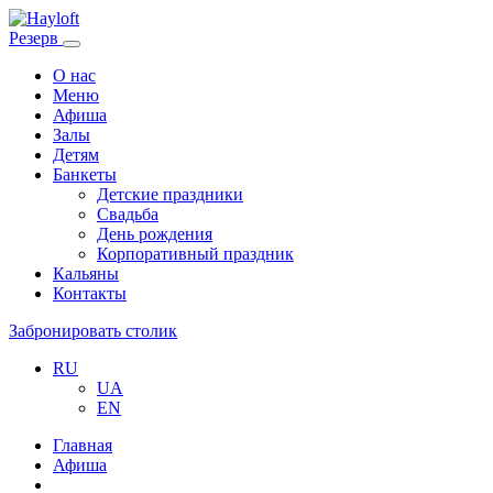
Резерв
О нас
Меню
Афиша
Залы
Детям
Банкеты
Детские праздники
Свадьба
День рождения
Корпоративный праздник
Кальяны
Контакты
Забронировать столик
RU
UA
EN
Главная
Афиша