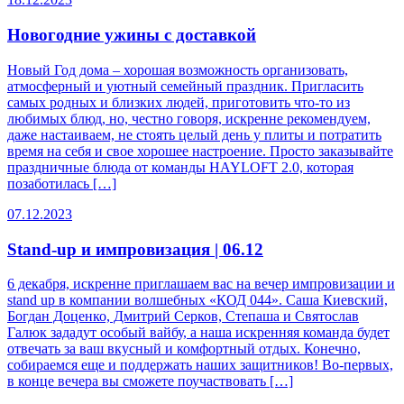
Новогодние ужины с доставкой
Новый Год дома – хорошая возможность организовать,
атмосферный и уютный семейный праздник. Пригласить
самых родных и близких людей, приготовить что-то из
любимых блюд, но, честно говоря, искренне рекомендуем,
даже настаиваем, не стоять целый день у плиты и потратить
время на себя и свое хорошее настроение. Просто заказывайте
праздничные блюда от команды HAYLOFT 2.0, которая
позаботилась […]
07.12.2023
Stand-up и импровизация | 06.12
6 декабря, искренне приглашаем вас на вечер импровизации и
stand up в компании волшебных «КОД 044». Саша Киевский,
Богдан Доценко, Дмитрий Серков, Степаша и Святослав
Галюк зададут особый вайбу, а наша искренняя команда будет
отвечать за ваш вкусный и комфортный отдых. Конечно,
собираемся еще и поддержать наших защитников! Во-первых,
в конце вечера вы сможете поучаствовать […]