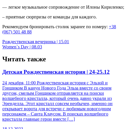
— легкое музыкальное сопровождение от Илоны Кириленко;
– приятные сюрпризы от команды для каждого.
Рекомендуем бронировать столик заранее по номеру:
+38
(067) 501 48 88
Навигация
Рождественская вечеринка | 15.01
Women`s Day | 08.03
по
записям
Читать также
Детская Рождественская история | 24-25.12
24 декабря, 11:00 Рождественская история с Эльзой и
Гонщиком В канун Нового Года Эльза вместе со своим
другом, смелым Гонщиком отправляется на поиски
волшебного кристалла, который очень давно украли из
Эренделла. Этот кристалл совсем необычен, именно он
открывает ворота для встречи с любимым новогодним
персонажем – Санта Клаусом. В поисках волшебного
кристалла главные герои вместе […]
18.12.2023