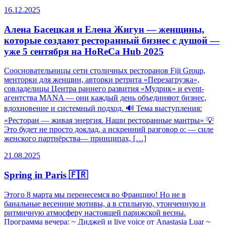
16.12.2025
Алена Басецкая и Елена Жигун — женщины,
которые создают ресторанный бизнес с душой —
уже 5 сентября на HoReCa Hub 2025
Соосновательницы сети столичных ресторанов Fiji Group,
менторки для женщин, авторки ретрита «Перезагрузка»,
совладелицы Центра раннего развития «Мудрик» и event-
агентства MANA — они каждый день объединяют бизнес,
вдохновение и системный подход. 🔊 Тема выступления:
«Ресторан — живая энергия. Наши ресторанные мантры» 💡
Это будет не просто доклад, а искренний разговор о: — силе
женского партнёрства— принципах, […]
21.08.2025
Spring in Paris 🇫🇷
Этого 8 марта мы перенесемся во Францию! Но не в
банальные весенние мотивы, а в стильную, утонченную и
ритмичную атмосферу настоящей парижской весны.
Программа вечера: ~ Диджей и live voice от Anastasia Luar ~