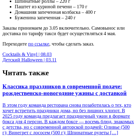
Шпинатные роллы – 220 г
Паштет из куриной печени – 170 г
Домашняя запеченная колбаска – 400 г
Буженина запеченная – 240 г
Заказы принимаем до 3.05 включительно. Самовынос или
доставка по тарифу такси будет осуществляться 4 мая.
Переходите
по ссылке
, чтобы сделать заказ.
Навигация
Cocktails & Vinyl | 08.03
Детский Halloween | 03.11
по
записям
Читать также
Классика праздников в современной подаче:
рождественско-новогодние ужины с доставкой
В этом году команда ресторана снова позаботилась о тех, кто
хочет встретить праздники дома, но без лишних хлопот. В
2025 году команда предлагает праздничный ужин в формате
бокса для 4 персон. В каждом боксе — восемь блюд, знакомых
с детства, но с современной авторской подачей: Оливье (500
г); Винегрет с лососем (500 г); Шпинатные рулеты […]