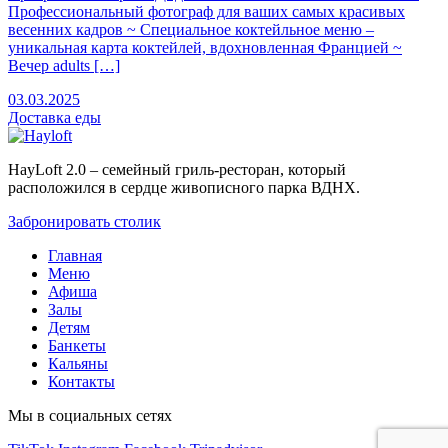
Профессиональный фотограф для ваших самых красивых
весенних кадров ~ Специальное коктейльное меню –
уникальная карта коктейлей, вдохновленная Францией ~
Вечер adults […]
03.03.2025
Доставка
еды
HayLoft 2.0 – семейный гриль-ресторан, который
расположился в сердце живописного парка ВДНХ.
Забронировать столик
Главная
Меню
Афиша
Залы
Детям
Банкеты
Кальяны
Контакты
Мы в социальных сетях